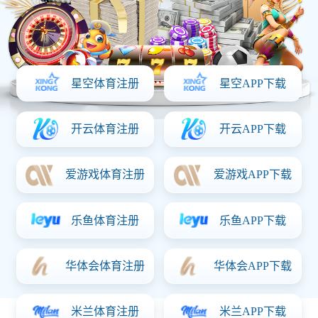
关于乐动平台
乐动平台是一家融合科技创新与全球视野的体育赛事服务平
台，致力于为用户提供高效、可信赖的互动观赛体验。 从数
据同步到高清直播、从终端兼容到多语言支持，我们不断突
破技术边界，构建智能化、低延迟、高稳定的服务体系。 每
一次点击，都体现我们对用户体验的专注与专业。