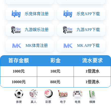
01. 初创定位
乐动平台起源于对体育精神与数字技术的热
爱，早期平台聚焦于赛事数据与直播服务，并
率先实现多赛程同步与智能提醒功能，赢得众
多球迷的信任。